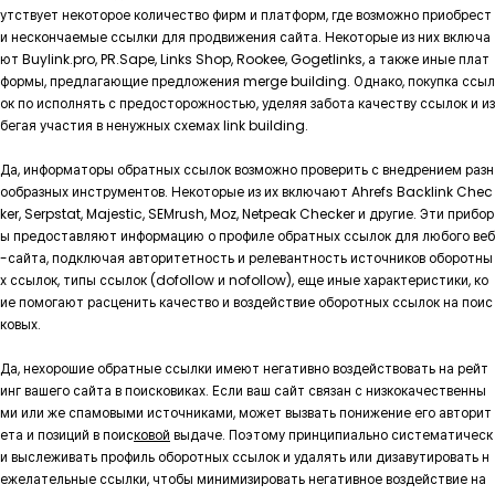
утствует некоторое количество фирм и платформ, где возможно приобрест
и нескончаемые ссылки для продвижения сайта. Некоторые из них включа
ют Buylink.pro, PR.Sape, Links Shop, Rookee, Gogetlinks, а также иные плат
формы, предлагающие предложения merge building. Однако, покупка ссыл
ок по исполнять с предосторожностью, уделяя забота качеству ссылок и из
бегая участия в ненужных схемах link building.
Да, информаторы обратных ссылок возможно проверить с внедрением разн
ообразных инструментов. Некоторые из их включают Ahrefs Backlink Chec
ker, Serpstat, Majestic, SEMrush, Moz, Netpeak Checker и другие. Эти прибор
ы предоставляют информацию о профиле обратных ссылок для любого веб
-сайта, подключая авторитетность и релевантность источников оборотны
х ссылок, типы ссылок (dofollow и nofollow), еще иные характеристики, ко
ие помогают расценить качество и воздействие оборотных ссылок на поис
ковых.
Да, нехорошие обратные ссылки имеют негативно воздействовать на рейт
инг вашего сайта в поисковиках. Если ваш сайт связан с низкокачественны
ми или же спамовыми источниками, может вызвать понижение его авторит
ета и позиций в поис
ковой
выдаче. Поэтому принципиально систематическ
и выслеживать профиль оборотных ссылок и удалять или дизавутировать н
ежелательные ссылки, чтобы минимизировать негативное воздействие на