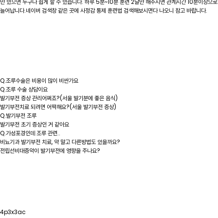
만 있으면 누구나 쉽게 할 수 있습니다. 하루 5분~10분 훈련 2달만 해주시면 관계시간 10분이상으로
늘어납니다.네이버 검색창 같은 곳에 사정감 통제 훈련법 검색해보시면다 나오니 참고 바랍니다.
Q.조루수술은 비용이 많이 비싼가요
Q.조루 수술 상담이요
발기부전 증상 관리어쩌죠?(서울 발기분에 좋은 음식)
발기부전치료 되려면 어떡해요?(서울 발기부전 증상)
Q.발기부전 조루
발기부전 초기 증상인 거 같아요
Q.가성포경인데 조루 관련..
비뇨기과 발기부전 치료, 약 말고 다른방법도 있을까요?
전립선비대증약이 발기부전에 영향을 주나요?
4p3x3ac