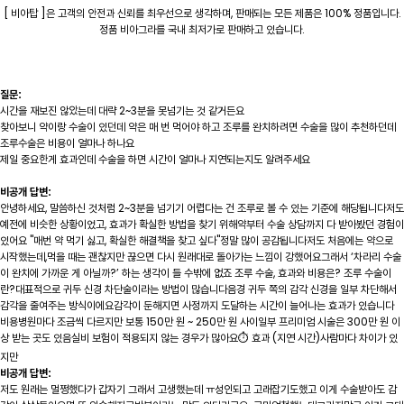
[ 비아탑 ]은 고객의 안전과 신뢰를 최우선으로 생각하며, 판매되는 모든 제품은 100% 정품입니다.
정품 비아그라를 국내 최저가로 판매하고 있습니다.
질문:
시간을 재보진 않았는데 대략 2~3분을 못넘기는 것 같거든요
찾아보니 약이랑 수술이 있던데 약은 매 번 먹어야 하고 조루를 완치하려면 수술을 많이 추천하던데
조루수술은 비용이 얼마나 하나요
제일 중요한게 효과인데 수술을 하면 시간이 얼마나 지연되는지도 알려주세요
비공개 답변:
안녕하세요, 말씀하신 것처럼 2~3분을 넘기기 어렵다는 건 조루로 볼 수 있는 기준에 해당됩니다저도
예전에 비슷한 상황이었고, 효과가 확실한 방법을 찾기 위해약부터 수술 상담까지 다 받아봤던 경험이
있어요 "매번 약 먹기 싫고, 확실한 해결책을 찾고 싶다"정말 많이 공감됩니다저도 처음에는 약으로
시작했는데,먹을 때는 괜찮지만 끊으면 다시 원래대로 돌아가는 느낌이 강했어요그래서 ‘차라리 수술
이 완치에 가까운 게 아닐까?’ 하는 생각이 들 수밖에 없죠 조루 수술, 효과와 비용은? 조루 수술이
란?대표적으로 귀두 신경 차단술이라는 방법이 많습니다음경 귀두 쪽의 감각 신경을 일부 차단해서
감각을 줄여주는 방식이에요감각이 둔해지면 사정까지 도달하는 시간이 늘어나는 효과가 있습니다
비용병원마다 조금씩 다르지만 보통 150만 원 ~ 250만 원 사이일부 프리미엄 시술은 300만 원 이
상 받는 곳도 있음실비 보험이 적용되지 않는 경우가 많아요⏱️ 효과 (지연 시간)사람마다 차이가 있
지만
비공개 답변:
저도 원래는 멀쩡했다가 갑자기 그래서 고생했는데 ㅠ성인되고 고래잡기도했고 이게 수술받아도 감