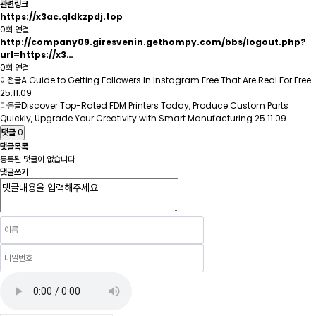
관련링크
https://x3ac.qldkzpdj.top
0회 연결
http://company09.giresvenin.gethompy.com/bbs/logout.php?
url=https://x3…
0회 연결
이전글
A Guide to Getting Followers In Instagram Free That Are Real For Free
25.11.09
다음글
Discover Top-Rated FDM Printers Today, Produce Custom Parts
Quickly, Upgrade Your Creativity with Smart Manufacturing
25.11.09
댓글
0
댓글목록
등록된 댓글이 없습니다.
댓글쓰기