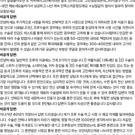
각이 살살돌아오면 또 익숙해지고반복이라는 말도 있더라고요..고민엄청했는데그러지말구 이거 그대
~로만 해보세요놀러가서 성공하고 나선 계속 만족스러운정도에요 ㅎ남일같지 않아서 일부러 찾아와
요함보세요
비공개 답변:
안녕하세요.주기적으로 사정을 하여도 반복적인 조기 사정으로 만족도가 저하되면 조루 치료가 필요
할 것으로 사료됩니다단, 조루수술의 경우에는 부위의 민감도를 둔감하게 하여 사정 시간을 지연시키
는 수술로 민감도 테스트를 통해 부위가 민감한 경우에만 고려해 볼 수 있습니다사람마다 민감한 부
위에 따라 수술 방법이나 비용은 차이가 있는데 보통 50~120만원 내외로 책정되여 있습니다만, 동
종 진피나 진피 분말과 같은 고가의 확대재료를 사용하는 경우에는 300~400만원 내외의 고가의
비용이 발생할 수 있습니다추가로 궁금하신 부분은 댓글로 문의주시면 감사하겠습니다
비공개 답변:
안녕하세요.일반적인 조루의 치료에는 크게 3가지가 있습니다.1) 약물치료( 다폭세틴 등 )2) 수술치
료( 스위치 신경차단술, 소대차단술, 귀두 둔감술 등 )3) 수술치료( 확대를 통한 민감도 감소 또는 둔
감 효과 )조루의 치료는 비용적인 면과 효과적인 면을 동시에 고민해야 하며, 자신에게 맞는 방법을
종합적으로 고려하여 선택해야 합니다. 또한 충분한 상담과 자신에게 맞는 방법으로 접근하는 것이
가장 이상적입니다. 조루의 원인으로는 심리적인 요인이 가장 크며, 스트레스, 수면 등의 전신 상태 또
한 많은 영향을 미칠 수 있기에, 일단 전신 상태를 잘 유지하신 뒤에 관계 시도해보는 것이 가장 중요
할 것으로 생각됩니다.비용은 재료와 수술법에 따라 차이가 있을 수 있을 수 있어 정확한 답변이 어렵
습니다. 언제든지 직접 내원하셔서 진동각 검사를 통한 민감도 테스트 후에 적절한 상담을 받아보시
는 것이 많은 도움이 될 것으로 판단됩니다.답변이 도움이 되셨으면 좋겠습니다.감사합니다.
비공개 답변:
지나가던 40대가 걱정되서 답변 드리겠습니다.제가 조루 수술 하고 사정 시 쾌감 자체를 잃어버렸습
니다. 수술은 언제나 부작용이 따르기 때문에, 정말 하신다면 1000번은 생각하셔야 합니다.저같은
경우 수술, 약물 두개로도 다 부작용만 생기고 조루증상이 안잡혔었는데, 결국엔 훈련으로 조루 해결
을 했었습니다. 그 훈련법은 사정감 통제 훈련 이라고 하는 것인데,5단계로 나뉘어진 훈련이고 기구