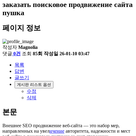
заказать поисковое продвижение сайта
пушка
페이지 정보
작성자
Magnolia
댓글
0건
조회
85회
작성일
26-01-10 03:47
목록
답변
글쓰기
게시판 리스트 옵션
수정
삭제
본문
Внешнее SEO продвижение веб-сайта — это набор мер,
направленных на увел
ичение
авторитета, надежности и мест