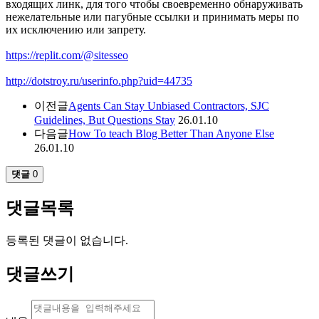
входящих линк, для того чтобы своевременно обнаруживать
нежелательные или пагубные ссылки и принимать меры по
их исключению или запрету.
https://replit.com/@sitesseo
http://dotstroy.ru/userinfo.php?uid=44735
이전글
Agents Can Stay Unbiased Contractors, SJC
Guidelines, But Questions Stay
26.01.10
다음글
How To teach Blog Better Than Anyone Else
26.01.10
댓글
0
댓글목록
등록된 댓글이 없습니다.
댓글쓰기